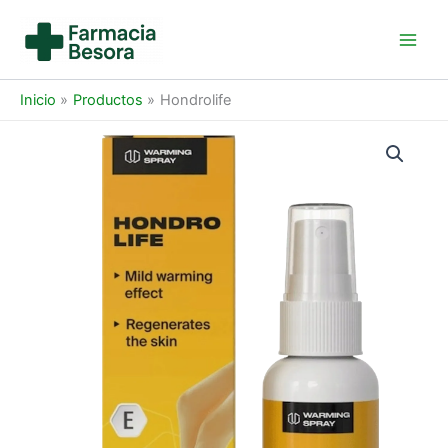
Ir
al
Main
contenido
Men
Inicio
Productos
Hondrolife