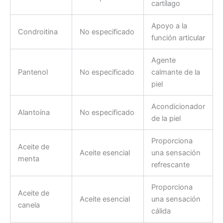
cartílago
Apoyo a la
Condroitina
No especificado
función articular
Agente
Pantenol
No especificado
calmante de la
piel
Acondicionador
Alantoína
No especificado
de la piel
Proporciona
Aceite de
Aceite esencial
una sensación
menta
refrescante
Proporciona
Aceite de
Aceite esencial
una sensación
canela
cálida