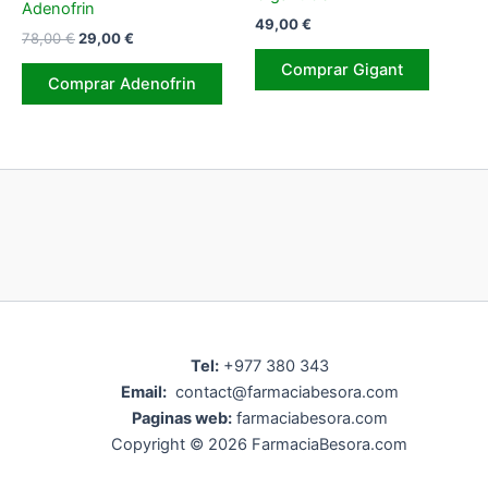
Adenofrin
49,00
€
El
El
78,00
€
29,00
€
precio
precio
Comprar Gigant
original
actual
Comprar Adenofrin
era:
es:
78,00 €.
29,00 €.
Tel:
+977 380 343
Email:
contact@farmaciabesora.com
Paginas web:
farmaciabesora.com
Copyright © 2026 FarmaciaBesora.com