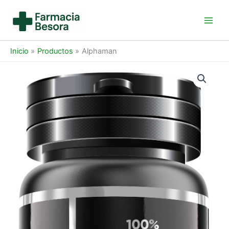
Ir
al
Main
contenido
Men
Inicio
Productos
Alphaman